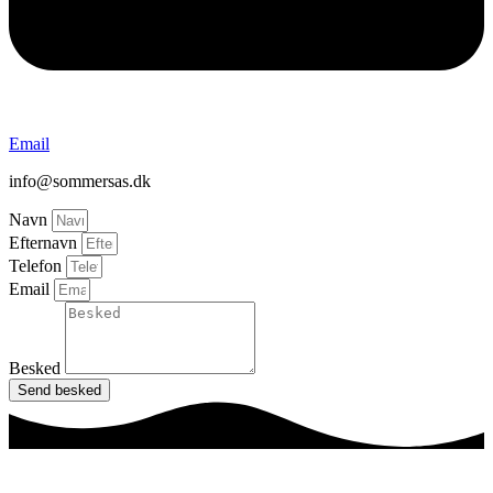
Email
info@sommersas.dk
Navn
Efternavn
Telefon
Email
Besked
Send besked